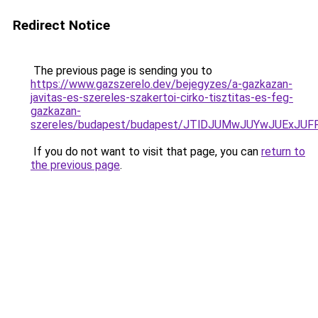
Redirect Notice
The previous page is sending you to
https://www.gazszerelo.dev/bejegyzes/a-gazkazan-
javitas-es-szereles-szakertoi-cirko-tisztitas-es-feg-
gazkazan-
szereles/budapest/budapest/JTlDJUMwJUYwJUEx
If you do not want to visit that page, you can
return to
the previous page
.