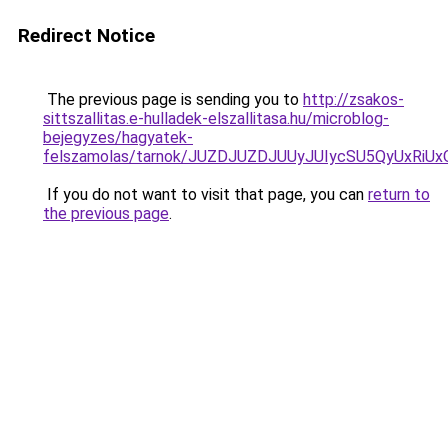
Redirect Notice
The previous page is sending you to
http://zsakos-
sittszallitas.e-hulladek-elszallitasa.hu/microblog-
bejegyzes/hagyatek-
felszamolas/tarnok/JUZDJUZDJUUyJUIycSU5QyUx
If you do not want to visit that page, you can
return to
the previous page
.