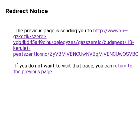
Redirect Notice
The previous page is sending you to
http://www.xn--
gzkszlk-szerel-
vgb4kd45a49c.hu/bejegyzes/gazszerelo/budapest/18-
kerulet-
pestszentlorinc/ZyVBMiVBNCUwNVBqMiVENCUwQSV
If you do not want to visit that page, you can
return to
the previous page
.