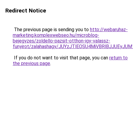
Redirect Notice
The previous page is sending you to
http://webaruhaz-
marketing.komplexwebseo.hu/microblog-
bejegyzes/zoldello-pazsit-otthon-igy-valassz-
funyirot/zalahashagy/JUYzJTlEOSU4MiVBRlBJJUE
If you do not want to visit that page, you can
return to
the previous page
.