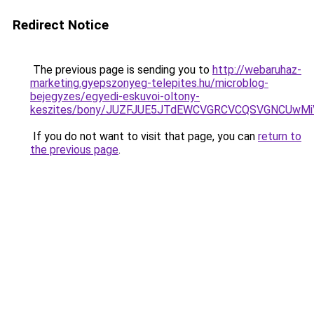
Redirect Notice
The previous page is sending you to
http://webaruhaz-
marketing.gyepszonyeg-telepites.hu/microblog-
bejegyzes/egyedi-eskuvoi-oltony-
keszites/bony/JUZFJUE5JTdEWCVGRCVCQSVGNCUwM
If you do not want to visit that page, you can
return to
the previous page
.