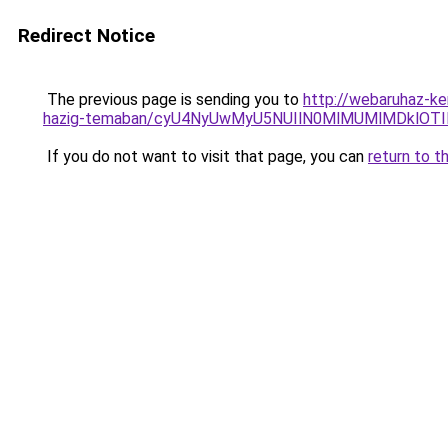
Redirect Notice
The previous page is sending you to
http://webaruhaz-ker
hazig-temaban/cyU4NyUwMyU5NUIlN0MlMUMlMDklOTIl
If you do not want to visit that page, you can
return to t