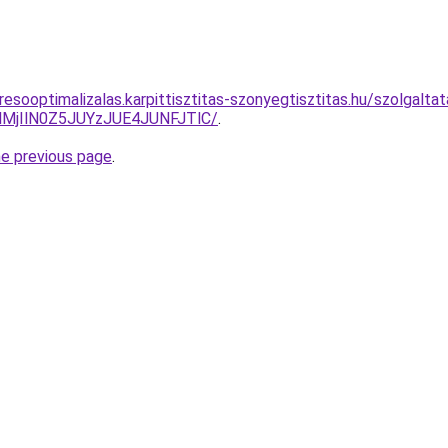
esooptimalizalas.karpittisztitas-szonyegtisztitas.hu/szolgaltat
MjIlN0Z5JUYzJUE4JUNFJTlC/
.
he previous page
.