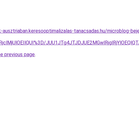
ok-ausztriaban.keresooptimalizalas-tanacsadas.hu/microblog-be
glRjclMjUlOEIlQUI%3D/JUU1JTg4JTJDJUE2MGwlRjglRjYlO
he previous page
.