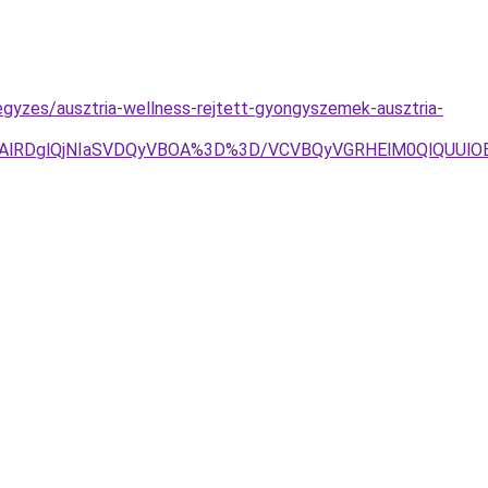
jegyzes/ausztria-wellness-rejtett-gyongyszemek-ausztria-
EQlQTAlRDglQjNIaSVDQyVBOA%3D%3D/VCVBQyVGRHElM0QlQU