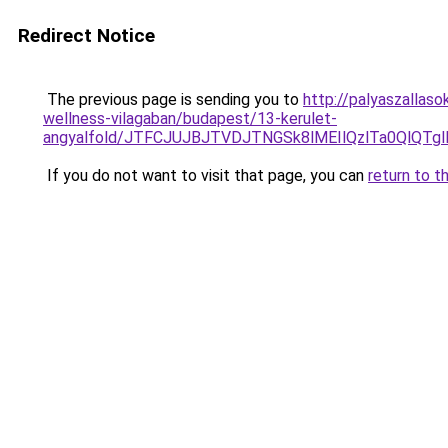
Redirect Notice
The previous page is sending you to
http://palyaszallas
wellness-vilagaban/budapest/13-kerulet-
angyalfold/JTFCJUJBJTVDJTNGSk8lMEIlQzlTa0QlQT
If you do not want to visit that page, you can
return to t