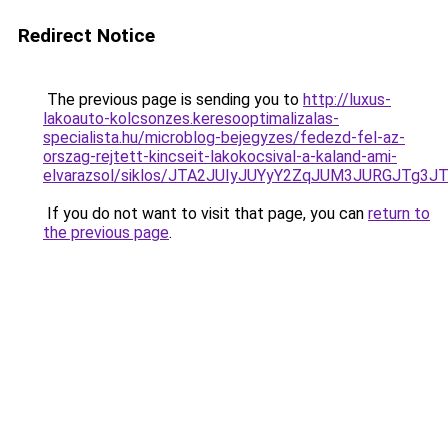
Redirect Notice
The previous page is sending you to
http://luxus-
lakoauto-kolcsonzes.keresooptimalizalas-
specialista.hu/microblog-bejegyzes/fedezd-fel-az-
orszag-rejtett-kincseit-lakokocsival-a-kaland-ami-
elvarazsol/siklos/JTA2JUIyJUYyY2ZqJUM3JURGJTg
If you do not want to visit that page, you can
return to
the previous page
.