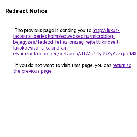
Redirect Notice
The previous page is sending you to
http://luxus-
lakoauto-berles.komplexwebseo.hu/microblog-
bejegyzes/fedezd-fel-az-orszag-rejtett-kincseit-
lakokocsival-a-kaland-ami-
elvarazsol/debrecen/belvaros/JTA2JUIyJUYyY2Zq
If you do not want to visit that page, you can
return to
the previous page
.