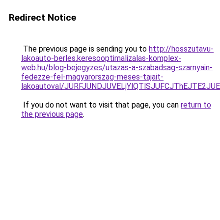
Redirect Notice
The previous page is sending you to
http://hosszutavu-
lakoauto-berles.keresooptimalizalas-komplex-
web.hu/blog-bejegyzes/utazas-a-szabadsag-szarnyain-
fedezze-fel-magyarorszag-meses-tajait-
lakoautoval/JURFJUNDJUVELjYlQTlSJUFCJThEJTE2J
If you do not want to visit that page, you can
return to
the previous page
.