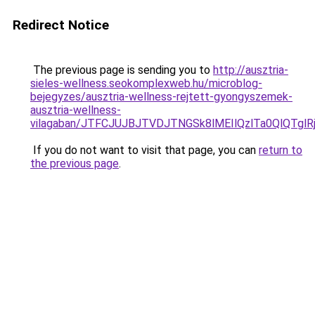
Redirect Notice
The previous page is sending you to
http://ausztria-
sieles-wellness.seokomplexweb.hu/microblog-
bejegyzes/ausztria-wellness-rejtett-gyongyszemek-
ausztria-wellness-
vilagaban/JTFCJUJBJTVDJTNGSk8lMEIlQzlTa0QlQTglRj
If you do not want to visit that page, you can
return to
the previous page
.