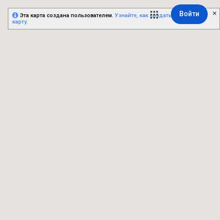
Войти
Эта карта создана пользователем.
Узнайте, как создать собственную
карту.