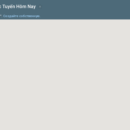
ực Tuyến Hôm Nay
".
Создайте собственную.