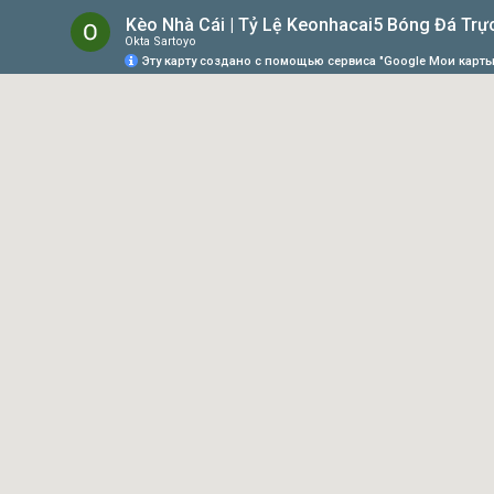
Kèo Nhà Cái | Tỷ Lệ Keonhacai5 Bóng Đá Tr
Okta Sartoyo
Эту карту создано с помощью сервиса "Google Мои карты